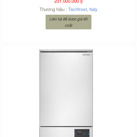
231.000.000
₫
Thương hiệu :
Techfrost
,
Italy
Liên hệ để được giá tốt
nhất