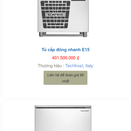
Tủ cấp đông nhanh E15
401.500.000
₫
Thương hiệu :
Techfrost
,
Italy
Liên hệ để được giá tốt
nhất