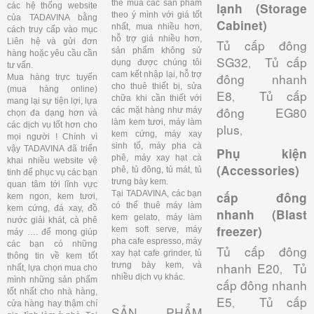
thể mua các sản phẩm
lạnh (Storage
các hệ thống website
theo ý mình với giá tốt
của TADAVINA bằng
Cabinet)
nhất, mua nhiều hơn,
cách truy cấp vào mục
hỗ trợ giá nhiều hơn,
Liên hệ và gửi đơn
Tủ cấp đông
sản phẩm không sử
hàng hoặc yêu cầu cần
SG32
Tủ cấp
,
dụng được chúng tôi
tư vấn.
cam kết nhập lại, hỗ trợ
đông nhanh
Mua hàng trực tuyến
cho thuê thiết bị, sửa
(mua hàng online)
E8
Tủ cấp
,
chữa khi cần thiết với
mang lại sự tiện lợi, lựa
đông EG80
các mặt hàng như máy
chọn đa dạng hơn và
làm kem tươi, máy làm
các dịch vụ tốt hơn cho
plus
,
kem cứng, máy xay
mọi người ! Chính vì
sinh tố, máy pha cà
vậy TADAVINA đã triển
Phụ kiện
phê, máy xay hạt cà
khai nhiều website vệ
(Accessories)
phê, tủ đông, tủ mát, tủ
tinh để phục vụ các bạn
trưng bày kem.
quan tâm tới lĩnh vực
Tại TADAVINA, các bạn
cấp đông
kem ngon, kem tươi,
có thể thuê máy làm
kem cứng, đá xay, đồ
nhanh (Blast
kem gelato, máy làm
nước giải khát, cà phê
freezer)
kem soft serve, máy
máy …. để mong giúp
pha cafe espresso, máy
các bạn có những
Tủ cấp đông
xay hạt cafe grinder, tủ
thông tin về kem tốt
nhanh E20
Tủ
trưng bày kem, và
,
nhất, lựa chọn mua cho
nhiều dịch vụ khác.
mình những sản phẩm
cấp đông nhanh
tốt nhất cho nhà hàng,
E5
Tủ cấp
,
cửa hàng hay thậm chí
SẢN PHẨM