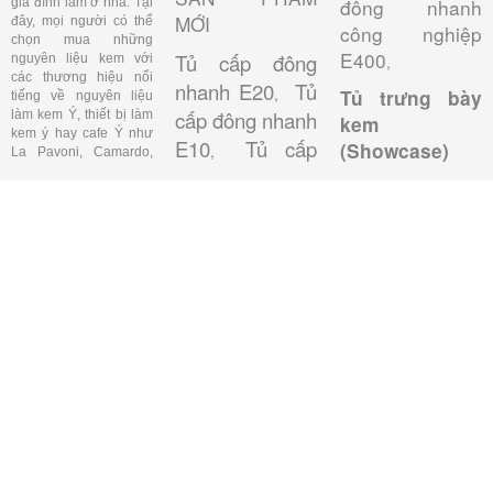
đông nhanh
gia đình làm ở nhà. Tại
MỚI
đây, mọi người có thể
công nghiệp
chọn mua những
E400
Tủ cấp đông
nguyên liệu kem với
,
các thương hiệu nổi
nhanh E20
Tủ
,
Tủ trưng bày
tiếng về nguyên liệu
cấp đông nhanh
làm kem Ý, thiết bị làm
kem
kem ý hay cafe Ý như
E10
Tủ cấp
(Showcase)
,
La Pavoni, Camardo,