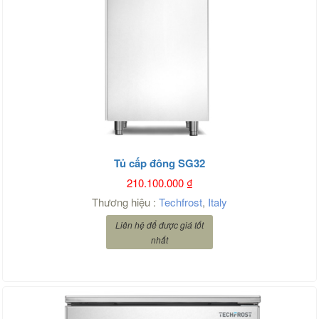
Tủ cấp đông SG32
210.100.000
₫
Thương hiệu :
Techfrost
,
Italy
Liên hệ để được giá tốt
nhất