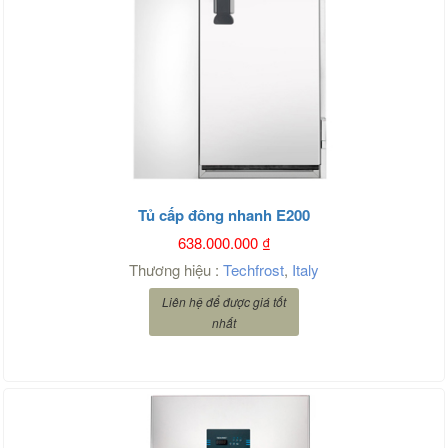
Tủ cấp đông nhanh E200
638.000.000
₫
Thương hiệu :
Techfrost
,
Italy
Liên hệ để được giá tốt
nhất