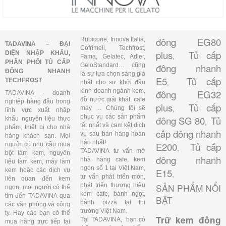
đông EG80
Rubicone, Innova Italia,
TADAVINA – ĐẠI
Cofrimell, Techfrost,
plus
Tủ cấp
DIỆN NHẬP KHẨU,
,
Fama, Gelatec, Adler,
PHÂN PHỐI TỦ CẤP
GeloStandard… cũng
đông nhanh
ĐÔNG NHANH
là sự lựa chọn sáng giá
E5
Tủ cấp
TECHFROST
,
nhất cho sự khởi đầu
kinh doanh ngành kem,
đông EG32
TADAVINA - doanh
đồ nước giải khát, cafe
nghiệp hàng đầu trong
plus
Tủ cấp
,
máy … Chúng tôi sẽ
lĩnh vực xuất nhập
phục vụ các sản phẩm
đông SG 80
Tủ
khẩu nguyên liệu thực
,
tất nhất và cam kết dịch
phẩm, thiết bị cho nhà
cấp đông nhanh
vụ sau bán hàng hoàn
hàng khách sạn. Mọi
hảo nhất!
E200
Tủ cấp
người có nhu cầu mua
,
TADAVINA tư vấn mở
bột làm kem, nguyên
đông nhanh
nhà hàng cafe, kem
liệu làm kem, máy làm
ngon số 1 tại Việt Nam,
kem hoặc các dịch vụ
E15
,
tư vấn phát triển món,
liên quan đến kem
phát triển thương hiệu
SẢN PHẨM NỔI
ngon, mọi người có thể
kem cafe, bánh ngọt,
tìm đến TADAVINA qua
BẬT
bánh pizza tại thị
các văn phòng và công
trường Việt Nam.
ty. Hay các bạn có thể
Trữ kem đông
Tại TADAVINA, bạn có
mua hàng trực tiếp tại