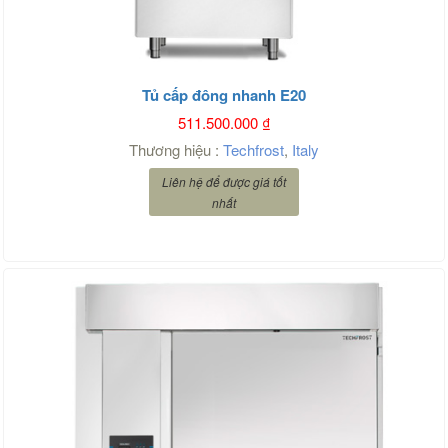
Tủ cấp đông nhanh E20
511.500.000
₫
Thương hiệu :
Techfrost
,
Italy
Liên hệ để được giá tốt
nhất