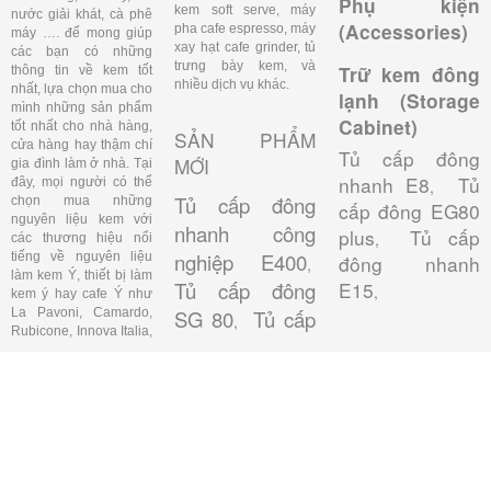
Phụ kiện
kem soft serve, máy
nước giải khát, cà phê
(Accessories)
pha cafe espresso, máy
máy …. để mong giúp
xay hạt cafe grinder, tủ
các bạn có những
trưng bày kem, và
Trữ kem đông
thông tin về kem tốt
nhiều dịch vụ khác.
nhất, lựa chọn mua cho
lạnh (Storage
mình những sản phẩm
Cabinet)
tốt nhất cho nhà hàng,
SẢN PHẨM
cửa hàng hay thậm chí
Tủ cấp đông
MỚI
gia đình làm ở nhà. Tại
nhanh E8
Tủ
đây, mọi người có thể
,
Tủ cấp đông
chọn mua những
cấp đông EG80
nguyên liệu kem với
nhanh công
plus
Tủ cấp
,
các thương hiệu nổi
nghiệp E400
tiếng về nguyên liệu
đông nhanh
,
làm kem Ý, thiết bị làm
Tủ cấp đông
E15
,
kem ý hay cafe Ý như
La Pavoni, Camardo,
SG 80
Tủ cấp
,
Rubicone, Innova Italia,