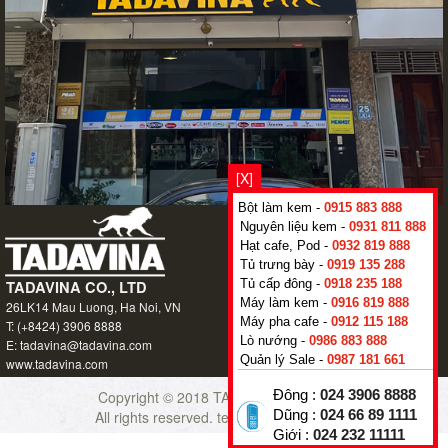
[X]
Bột làm kem -
0915 883 888
Nguyên liệu kem -
0931 811 888
Hạt cafe, Pod -
0932 819 888
Tủ trưng bày -
0919 135 288
Tủ cấp đông -
0918 235 188
Máy làm kem -
0916 819 888
Máy pha cafe -
0912 115 188
Lò nướng -
0986 883 888
Quản lý Sale -
0987 181 661
Copyright © 2018
TADAVINA CO., LTD
Đông :
024 3906 8888
-
All rights reserved.
techfrostvietnam.com
Dũng :
024 66 89 1111
Giới :
024 232 11111