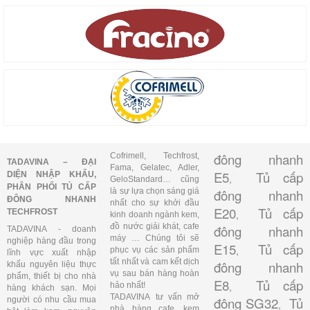
đông nhanh
Cofrimell, Techfrost,
TADAVINA – ĐẠI
Fama, Gelatec, Adler,
E5
Tủ cấp
DIỆN NHẬP KHẨU,
,
GeloStandard… cũng
PHÂN PHỐI TỦ CẤP
là sự lựa chọn sáng giá
đông nhanh
ĐÔNG NHANH
nhất cho sự khởi đầu
E20
Tủ cấp
TECHFROST
,
kinh doanh ngành kem,
đồ nước giải khát, cafe
đông nhanh
TADAVINA - doanh
máy … Chúng tôi sẽ
nghiệp hàng đầu trong
E15
Tủ cấp
,
phục vụ các sản phẩm
lĩnh vực xuất nhập
tất nhất và cam kết dịch
đông nhanh
khẩu nguyên liệu thực
vụ sau bán hàng hoàn
phẩm, thiết bị cho nhà
E8
Tủ cấp
,
hảo nhất!
hàng khách sạn. Mọi
TADAVINA tư vấn mở
đông SG32
Tủ
người có nhu cầu mua
,
nhà hàng cafe, kem