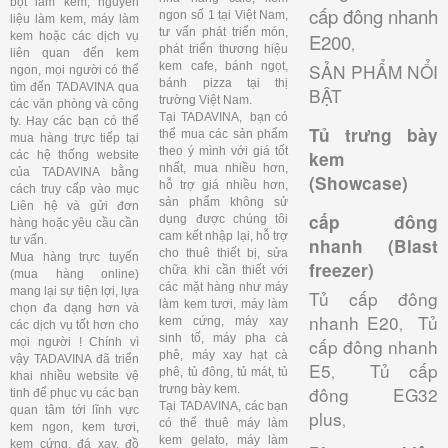
bột làm kem, nguyên
cấp đông nhanh
ngon số 1 tại Việt Nam,
liệu làm kem, máy làm
tư vấn phát triển món,
kem hoặc các dịch vụ
E200
,
phát triển thương hiệu
liên quan đến kem
kem cafe, bánh ngọt,
SẢN PHẨM NỔI
ngon, mọi người có thể
bánh pizza tại thị
tìm đến TADAVINA qua
BẬT
trường Việt Nam.
các văn phòng và công
Tại TADAVINA, bạn có
ty. Hay các bạn có thể
Tủ trưng bày
thể mua các sản phẩm
mua hàng trực tiếp tại
theo ý mình với giá tốt
kem
các hệ thống website
nhất, mua nhiều hơn,
của TADAVINA bằng
(Showcase)
hỗ trợ giá nhiều hơn,
cách truy cấp vào mục
sản phẩm không sử
Liên hệ và gửi đơn
cấp đông
dụng được chúng tôi
hàng hoặc yêu cầu cần
cam kết nhập lại, hỗ trợ
tư vấn.
nhanh (Blast
cho thuê thiết bị, sửa
Mua hàng trực tuyến
freezer)
chữa khi cần thiết với
(mua hàng online)
các mặt hàng như máy
mang lại sự tiện lợi, lựa
Tủ cấp đông
làm kem tươi, máy làm
chọn đa dạng hơn và
nhanh E20
Tủ
kem cứng, máy xay
,
các dịch vụ tốt hơn cho
sinh tố, máy pha cà
cấp đông nhanh
mọi người ! Chính vì
phê, máy xay hạt cà
vậy TADAVINA đã triển
E5
Tủ cấp
,
phê, tủ đông, tủ mát, tủ
khai nhiều website vệ
trưng bày kem.
đông EG32
tinh để phục vụ các bạn
Tại TADAVINA, các bạn
quan tâm tới lĩnh vực
plus
,
có thể thuê máy làm
kem ngon, kem tươi,
kem gelato, máy làm
kem cứng, đá xay, đồ