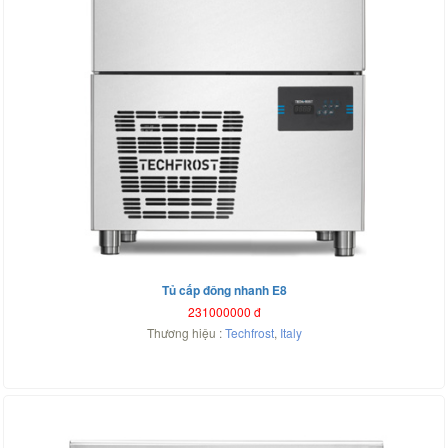
Tủ cấp đông nhanh E8
231000000
đ
Thương hiệu :
Techfrost
,
Italy