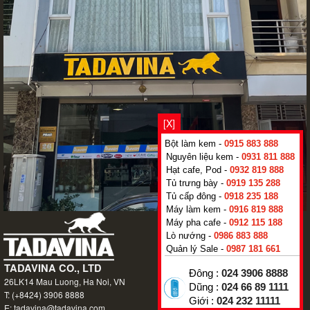
[X]
Bột làm kem -
0915 883 888
Nguyên liệu kem -
0931 811 888
Hạt cafe, Pod -
0932 819 888
Tủ trưng bày -
0919 135 288
Tủ cấp đông -
0918 235 188
Máy làm kem -
0916 819 888
Máy pha cafe -
0912 115 188
Lò nướng -
0986 883 888
Quản lý Sale -
0987 181 661
Đông :
024 3906 8888
Dũng :
024 66 89 1111
Giới :
024 232 11111