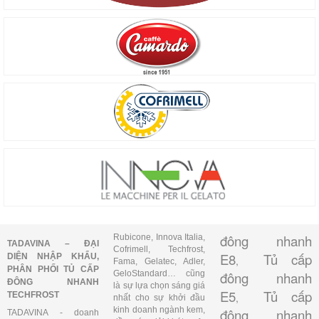
đông nhanh
Rubicone, Innova Italia,
TADAVINA – ĐẠI
Cofrimell, Techfrost,
E8
Tủ cấp
DIỆN NHẬP KHẨU,
,
Fama, Gelatec, Adler,
PHÂN PHỐI TỦ CẤP
GeloStandard… cũng
đông nhanh
ĐÔNG NHANH
là sự lựa chọn sáng giá
E5
Tủ cấp
TECHFROST
,
nhất cho sự khởi đầu
kinh doanh ngành kem,
đông nhanh
TADAVINA - doanh