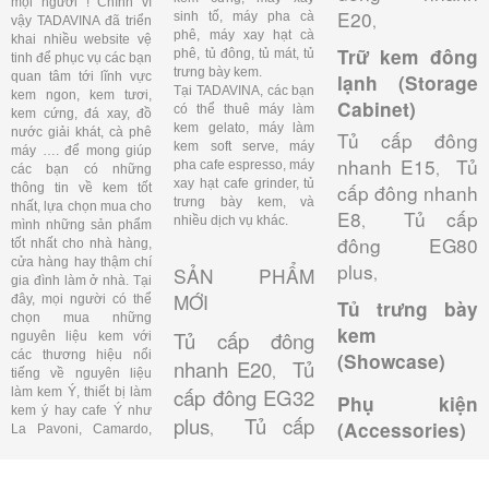
mọi người ! Chính vì
E20
sinh tố, máy pha cà
,
vậy TADAVINA đã triển
phê, máy xay hạt cà
khai nhiều website vệ
Trữ kem đông
phê, tủ đông, tủ mát, tủ
tinh để phục vụ các bạn
trưng bày kem.
quan tâm tới lĩnh vực
lạnh (Storage
Tại TADAVINA, các bạn
kem ngon, kem tươi,
Cabinet)
có thể thuê máy làm
kem cứng, đá xay, đồ
kem gelato, máy làm
nước giải khát, cà phê
Tủ cấp đông
kem soft serve, máy
máy …. để mong giúp
nhanh E15
Tủ
pha cafe espresso, máy
,
các bạn có những
xay hạt cafe grinder, tủ
cấp đông nhanh
thông tin về kem tốt
trưng bày kem, và
nhất, lựa chọn mua cho
E8
Tủ cấp
,
nhiều dịch vụ khác.
mình những sản phẩm
đông EG80
tốt nhất cho nhà hàng,
cửa hàng hay thậm chí
plus
SẢN PHẨM
,
gia đình làm ở nhà. Tại
MỚI
đây, mọi người có thể
Tủ trưng bày
chọn mua những
kem
Tủ cấp đông
nguyên liệu kem với
các thương hiệu nổi
(Showcase)
nhanh E20
Tủ
,
tiếng về nguyên liệu
cấp đông EG32
làm kem Ý, thiết bị làm
Phụ kiện
kem ý hay cafe Ý như
plus
Tủ cấp
,
(Accessories)
La Pavoni, Camardo,