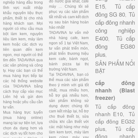
đồ nước giải khát, cafe
nghiệp hàng đầu trong
E15
Tủ cấp
,
máy … Chúng tôi sẽ
lĩnh vực xuất nhập
phục vụ các sản phẩm
đông SG 80
Tủ
khẩu nguyên liệu thực
,
tất nhất và cam kết dịch
phẩm, thiết bị cho nhà
cấp đông nhanh
vụ sau bán hàng hoàn
hàng khách sạn. Mọi
hảo nhất!
công nghiệp
người có nhu cầu mua
TADAVINA tư vấn mở
bột làm kem, nguyên
E400
Tủ cấp
nhà hàng cafe, kem
,
liệu làm kem, máy làm
ngon số 1 tại Việt Nam,
kem hoặc các dịch vụ
đông EG80
tư vấn phát triển món,
liên quan đến kem
plus
phát triển thương hiệu
,
ngon, mọi người có thể
kem cafe, bánh ngọt,
tìm đến TADAVINA qua
SẢN PHẨM NỔI
bánh pizza tại thị
các văn phòng và công
BẬT
trường Việt Nam.
ty. Hay các bạn có thể
Tại TADAVINA, bạn có
mua hàng trực tiếp tại
thể mua các sản phẩm
các hệ thống website
cấp đông
theo ý mình với giá tốt
của TADAVINA bằng
nhanh (Blast
nhất, mua nhiều hơn,
cách truy cấp vào mục
hỗ trợ giá nhiều hơn,
freezer)
Liên hệ và gửi đơn
sản phẩm không sử
hàng hoặc yêu cầu cần
Tủ cấp đông
dụng được chúng tôi
tư vấn.
cam kết nhập lại, hỗ trợ
nhanh E10
Tủ
Mua hàng trực tuyến
,
cho thuê thiết bị, sửa
(mua hàng online)
cấp đông EG32
chữa khi cần thiết với
mang lại sự tiện lợi, lựa
các mặt hàng như máy
plus
Tủ cấp
chọn đa dạng hơn và
,
làm kem tươi, máy làm
các dịch vụ tốt hơn cho
đông nhanh
kem cứng, máy xay