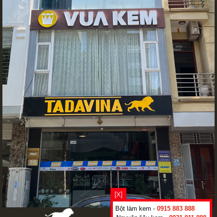
[X]
Bột làm kem -
0915 883 888