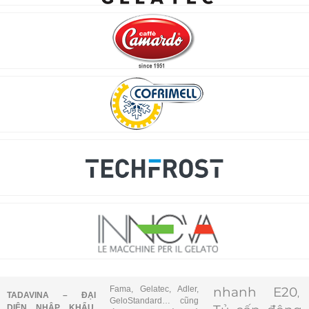
Fama, Gelatec, Adler,
nhanh E20
,
TADAVINA – ĐẠI
GeloStandard… cũng
DIỆN NHẬP KHẨU,