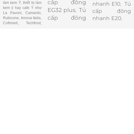
cấp đông
làm kem Ý, thiết bị làm
nhanh E10
Tủ
,
kem ý hay cafe Ý như
EG32 plus
Tủ
,
cấp đông
La Pavoni, Camardo,
cấp đông
nhanh E20
Rubicone, Innova Italia,
,
Cofrimell, Techfrost,