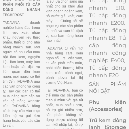
Tủ cấp đông
là sự lựa chọn sáng giá
PHÂN PHỐI TỦ CẤP
nhất cho sự khởi đầu
nhanh E10
,
ĐÔNG NHANH
kinh doanh ngành kem,
Tủ cấp đông
TECHFROST
đồ nước giải khát, cafe
máy … Chúng tôi sẽ
nhanh E200
TADAVINA - doanh
,
phục vụ các sản phẩm
nghiệp hàng đầu trong
Tủ cấp đông
tất nhất và cam kết dịch
lĩnh vực xuất nhập
vụ sau bán hàng hoàn
nhanh E8
Tủ
khẩu nguyên liệu thực
,
hảo nhất!
phẩm, thiết bị cho nhà
cấp đông
hàng khách sạn. Mọi
TADAVINA tư vấn mở
nhanh công
người có nhu cầu mua
nhà hàng cafe, kem
bột làm kem, nguyên
ngon số 1 tại Việt Nam,
nghiệp E400
,
liệu làm kem, máy làm
tư vấn phát triển món,
Tủ cấp đông
kem hoặc các dịch vụ
phát triển thương hiệu
liên quan đến kem
kem cafe, bánh ngọt,
nhanh E20
,
ngon, mọi người có thể
bánh pizza tại thị
tìm đến TADAVINA qua
trường Việt Nam.
SẢN PHẨM
các văn phòng và công
NỔI BẬT
Tại TADAVINA, bạn có
ty. Hay các bạn có thể
thể mua các sản phẩm
mua hàng trực tiếp tại
theo ý mình với giá tốt
các hệ thống website
Phụ kiện
nhất, mua nhiều hơn,
của TADAVINA bằng
(Accessories)
hỗ trợ giá nhiều hơn,
cách truy cấp vào mục
sản phẩm không sử
Liên hệ và gửi đơn
Trữ kem đông
dụng được chúng tôi
hàng hoặc yêu cầu cần
cam kết nhập lại, hỗ trợ
tư vấn.
lạnh (Storage