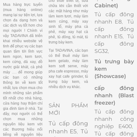
cho thuê thiết bị, sửa
Cabinet)
Mua hàng trực tuyến
chữa khi cần thiết với
(mua hàng online)
các mặt hàng như máy
Tủ cấp đông
mang lại sự tiện lợi, lựa
làm kem tươi, máy làm
chọn đa dạng hơn và
nhanh E8
Tủ
kem cứng, máy xay
,
các dịch vụ tốt hơn cho
sinh tố, máy pha cà
cấp đông
mọi người ! Chính vì
phê, máy xay hạt cà
nhanh E15
Tủ
vậy TADAVINA đã triển
,
phê, tủ đông, tủ mát, tủ
khai nhiều website vệ
trưng bày kem.
cấp đông
tinh để phục vụ các bạn
SG32
Tại TADAVINA, các bạn
,
quan tâm tới lĩnh vực
có thể thuê máy làm
kem ngon, kem tươi,
Tủ trưng bày
kem gelato, máy làm
kem cứng, đá xay, đồ
kem soft serve, máy
nước giải khát, cà phê
kem
pha cafe espresso, máy
máy …. để mong giúp
(Showcase)
xay hạt cafe grinder, tủ
các bạn có những
trưng bày kem, và
thông tin về kem tốt
nhiều dịch vụ khác.
cấp đông
nhất, lựa chọn mua cho
mình những sản phẩm
nhanh (Blast
tốt nhất cho nhà hàng,
freezer)
cửa hàng hay thậm chí
SẢN PHẨM
gia đình làm ở nhà. Tại
Tủ cấp đông
MỚI
đây, mọi người có thể
nhanh công
chọn mua những
Tủ cấp đông
nguyên liệu kem với
nghiệp E400
,
các thương hiệu nổi
nhanh E5
Tủ
,
Tủ cấp đông
tiếng về nguyên liệu